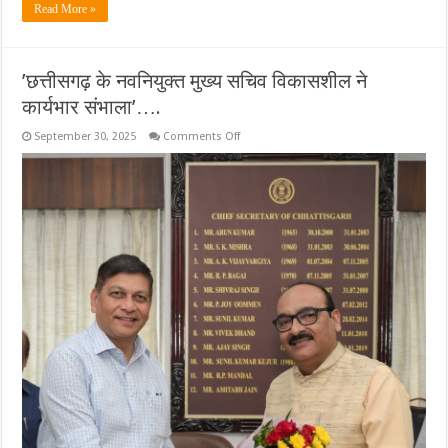
Read More »
’छत्तीसगढ़ के नवनियुक्त मुख्य सचिव विकासशील ने
कार्यभार संभाला’….
on
September 30, 2025
Comments Off
’छत्तीसगढ़
के
नवनियुक्त
मुख्य
सचिव
विकासशील
ने
कार्यभार
संभाला’….