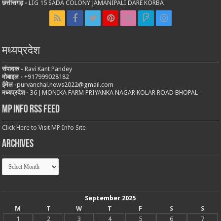
छत्तीसगढ़ -
LIG 15 SADA COLONY JAMANIPALI DARE KORBA
मध्यप्रदेश
संपादक -
Ravi Kant Pandey
मोबाइल -
‪+917999028182
ईमेल -
purvanchal.news2022@gmail.com
मध्यप्रदेश -
36 J MONIKA FARM PRIYANKA NAGAR KOLAR ROAD BHOPAL
MP Info RSS Feed
Click Here to Visit MP Info Site
Archives
Archives
September 2025
M
T
W
T
F
S
S
1
2
3
4
5
6
7