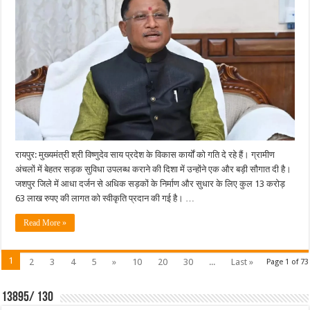
ने
दी
जशपुर
जिले
को
बड़ी
सौगात
:
आधा
दर्जन
सड़कों
के
लिए
13
करोड़
63
लाख
रायपुर: मुख्यमंत्री श्री विष्णुदेव साय प्रदेश के विकास कार्यों को गति दे रहे हैं। ग्रामीण
रुपए
अंचलों में बेहतर सड़क सुविधा उपलब्ध कराने की दिशा में उन्होंने एक और बड़ी सौगात दी है।
की
मिली
जशपुर जिले में आधा दर्जन से अधिक सड़कों के निर्माण और सुधार के लिए कुल 13 करोड़
मंजूरी….
63 लाख रुपए की लागत को स्वीकृति प्रदान की गई है। …
Read More »
1
2
3
4
5
»
10
20
30
...
Last »
Page 1 of 73
13895/ 130