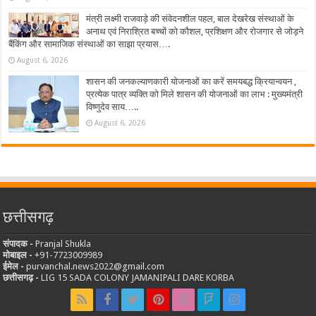
मंत्री लक्ष्मी राजवाड़े की संवेदनशील पहल, बाल देखरेख संस्थाओं के
अनाथ एवं निराश्रित बच्चों को कौशल, प्रशिक्षण और रोजगार से जोड़ने
बैंकिंग और सामाजिक संस्थाओं का साझा प्रयास….
August 6, 2026
शासन की जनकल्याणकारी योजनाओं का करें समयबद्ध क्रियान्वयन ,
प्रत्येक पात्र व्यक्ति को मिले शासन की योजनाओं का लाभ : मुख्यमंत्री
विष्णुदेव साय…..
August 6, 2026
छत्तीसगढ़
संपादक -
Pranjal Shukla
मोबाइल -
‪+91-7723009989
ईमेल -
purvanchal.news2022@gmail.com
छत्तीसगढ़ -
LIG 15 SADA COLONY JAMANIPALI DARE KORBA