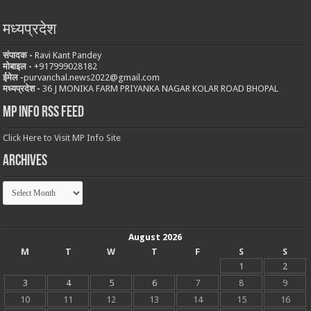
मध्यप्रदेश
संपादक -
Ravi Kant Pandey
मोबाइल -
‪+917999028182
ईमेल -
purvanchal.news2022@gmail.com
मध्यप्रदेश -
36 J MONIKA FARM PRIYANKA NAGAR KOLAR ROAD BHOPAL
MP Info RSS Feed
Click Here to Visit MP Info Site
Archives
Archives
August 2026
M
T
W
T
F
S
S
1
2
3
4
5
6
7
8
9
10
11
12
13
14
15
16