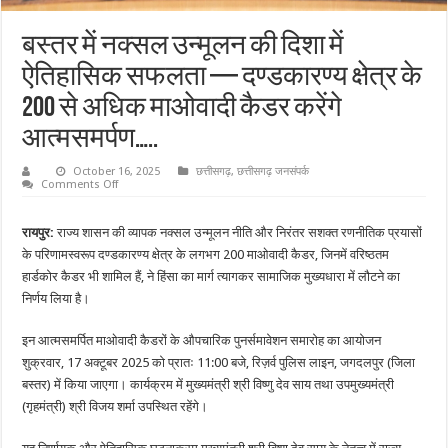
बस्तर में नक्सल उन्मूलन की दिशा में
ऐतिहासिक सफलता — दण्डकारण्य क्षेत्र के
200 से अधिक माओवादी कैडर करेंगे
आत्मसमर्पण…..
October 16, 2025
छत्तीसगढ़
,
छत्तीसगढ़ जनसंपर्क
on
Comments Off
बस्तर
में
नक्सल
रायपुर:
राज्य शासन की व्यापक नक्सल उन्मूलन नीति और निरंतर सशक्त रणनीतिक प्रयासों
उन्मूलन
की
के परिणामस्वरूप दण्डकारण्य क्षेत्र के लगभग 200 माओवादी कैडर, जिनमें वरिष्ठतम
दिशा
में
हार्डकोर कैडर भी शामिल हैं, ने हिंसा का मार्ग त्यागकर सामाजिक मुख्यधारा में लौटने का
ऐतिहासिक
निर्णय लिया है।
सफलता
—
दण्डकारण्य
इन आत्मसमर्पित माओवादी कैडरों के औपचारिक पुनर्समावेशन समारोह का आयोजन
क्षेत्र
के
शुक्रवार, 17 अक्टूबर 2025 को प्रातः 11:00 बजे, रिज़र्व पुलिस लाइन, जगदलपुर (जिला
200
से
बस्तर) में किया जाएगा। कार्यक्रम में मुख्यमंत्री श्री विष्णु देव साय तथा उपमुख्यमंत्री
अधिक
माओवादी
(गृहमंत्री) श्री विजय शर्मा उपस्थित रहेंगे।
कैडर
करेंगे
आत्मसमर्पण…..