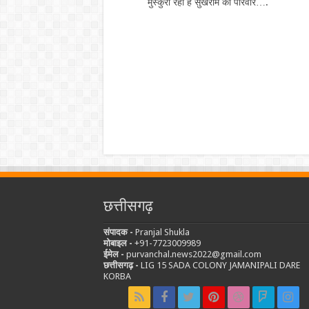
मुस्कुरा रहा है सुखराम का परिवार….
छत्तीसगढ़
संपादक -
Pranjal Shukla
मोबाइल -
‪+91-7723009989
ईमेल -
purvanchal.news2022@gmail.com
छत्तीसगढ़ -
LIG 15 SADA COLONY JAMANIPALI DARE
KORBA