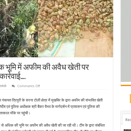
क भूमि में अफीम की अवैध खेती पर
ार्रवाई….
on
संपर्क
Comments Off
बलरामपुर
में
2
ंचायत त्रिपुरी के सरना टोली क्षेत्र में मुखबिर के द्वारा अफीम की संभावित खेती
एकड़
से
र्देश एवं पुलिस अधीक्षक श्री बैंकर वैभव के मार्गदर्शन में प्रशासन एवं पुलिस की
अधिक
भूमि
 तत्काल मौके पर पहुंची।
में
Rec
अफीम
की
 से अधिक की भूमि पर अफीम की अवैध खेती की जा रही थी। टीम के द्वारा संबंधित
अवैध