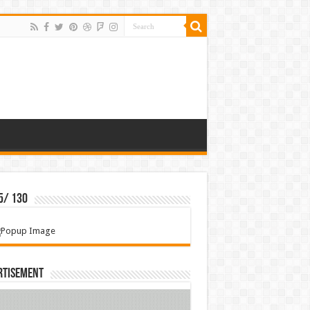
5/ 130
rtisement