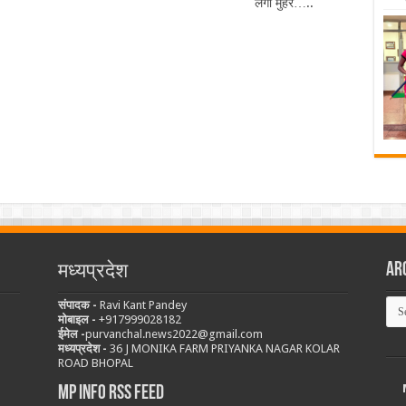
लगी मुहर…..
Ar
मध्यप्रदेश
Arc
संपादक -
Ravi Kant Pandey
मोबाइल -
‪+917999028182
ईमेल -
purvanchal.news2022@gmail.com
मध्यप्रदेश -
36 J MONIKA FARM PRIYANKA NAGAR KOLAR
ROAD BHOPAL
MP Info RSS Feed