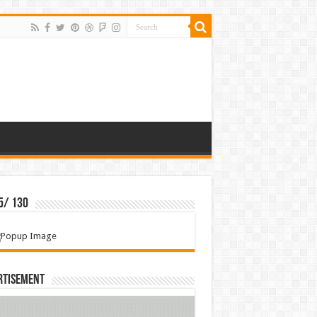
5/ 130
rtisement