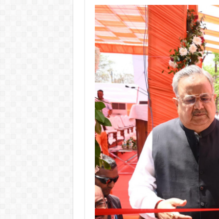
CG
News:
अक्षय
ऊर्जा
का
अधिक
उपयोग
स्वच्छ,
सुरक्षित
भविष्य
की
ओर
ले
जाएगा
:
मुख्यमंत्री
विष्णु
देव
साय…