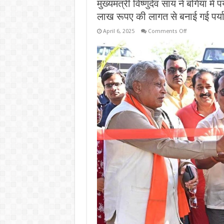
मुख्यमंत्री विष्णुदेव साय ने बगिया मे
लाख रूपए की लागत से बनाई गई पर
on
April 6, 2025
Comments Off
मुख्यमंत्री
विष्णुदेव
साय
ने
बगिया
में
पर्यावरण
वाटिका
का
किया
लोकार्पण:
28
हेक्टेयर
में
53
लाख
रूपए
की
लागत
से
बनाई
गई
पर्यावरण
वाटिका…