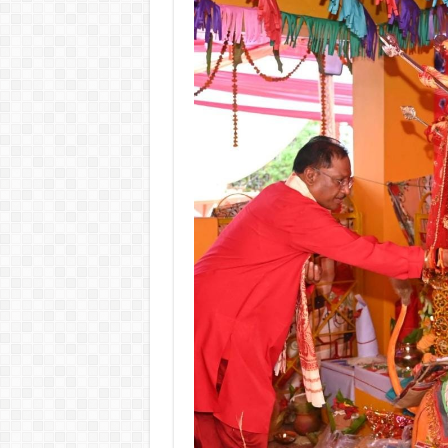
ने
मां
दुर्गा
की
पूजा-
अर्चना
की,
कहा-
कन्याओं
का
पूजन
एवं
सम्मान,
हमारी
सांस्कृतिक
जड़ों
को
संजोने
के
साथ-
साथ
‘बेटी
बचाओ,
बेटी
पढ़ाओ’
जैसे
राष्ट्रीय
अभियान
को
भी
जीवंत
करता
है…