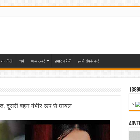
राजनीती
धर्म
अन्य खबरें
हमारे बारे में
हमसे संपर्क करें
1389
×
मौत, दूसरी बहन गंभीर रूप से घायल
Adve