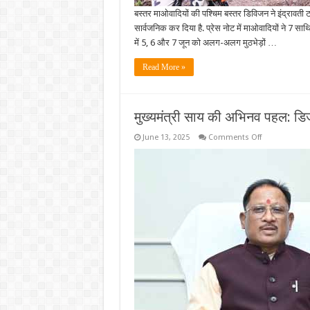
बस्तर माओवादियों की पश्चिम बस्तर डिविजन ने इंद्रावती टा
सार्वजनिक कर दिया है. प्रेस नोट में माओवादियों ने 7 साथ
में 5, 6 और 7 जून को अलग-अलग मुठभेड़ों …
Read More »
मुख्यमंत्री साय की अभिनव पहल: डिजी
on
June 13, 2025
Comments Off
मुख्यमंत्री
साय
की
अभिनव
पहल:
डिजीलॉकर
के
माध्यम
से
लाखों
पेंशनरों
को
बड़ी
राहत