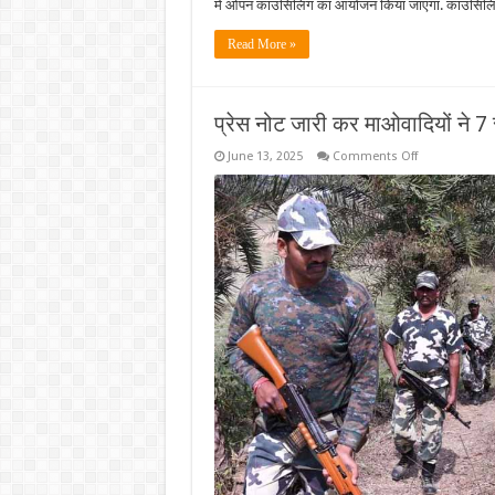
में ओपन काउंसिलिंग का आयोजन किया जाएगा. काउंसिलिंग क
Read More »
प्रेस नोट जारी कर माओवादियों ने 7 
on
June 13, 2025
Comments Off
प्रेस
नोट
जारी
कर
माओवादियों
ने
7
साथियों
के
मारे
जाने
की
बात
कबूली