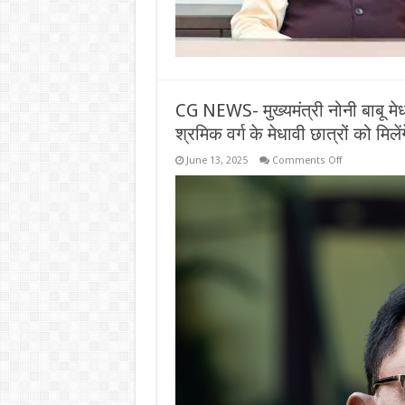
CG NEWS- मुख्यमंत्री नोनी बाबू मे
श्रमिक वर्ग के मेधावी छात्रों को मिल
on
June 13, 2025
Comments Off
CG
NEWS-
मुख्यमंत्री
नोनी
बाबू
मेधावी
शिक्षा
सहायता
योजना:
टॉप
10
में
आए
31
श्रमिक
वर्ग
के
मेधावी
छात्रों
को