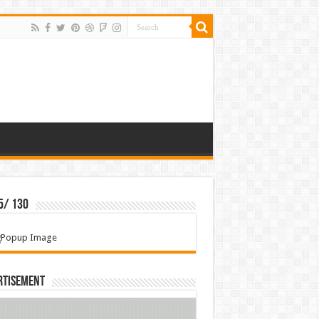
5/ 130
rtisement