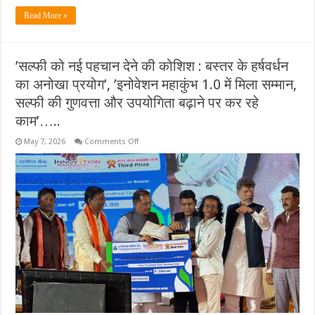
Read More »
’सल्फी को नई पहचान देने की कोशिश : बस्तर के हर्षवर्धन
का अनोखा प्रयोग’, ’इनोवेशन महाकुंभ 1.0 में मिला सम्मान,
सल्फी की गुणवत्ता और उपयोगिता बढ़ाने पर कर रहे
काम’…..
on
May 7, 2026
Comments Off
’सल्फी
को
नई
पहचान
देने
की
कोशिश
:
बस्तर
के
हर्षवर्धन
का
अनोखा
प्रयोग’,
’इनोवेशन
महाकुंभ
1.0
में
मिला