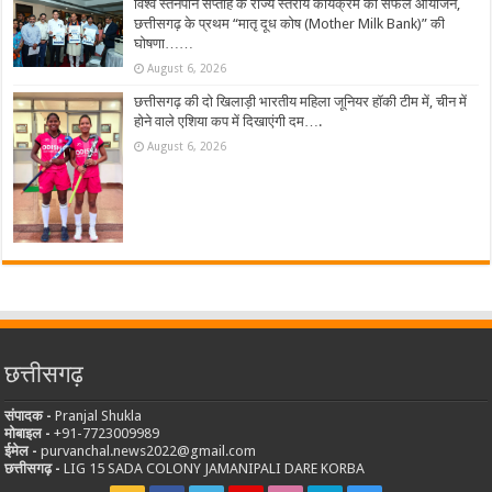
विश्व स्तनपान सप्ताह के राज्य स्तरीय कार्यक्रम का सफल आयोजन,
छत्तीसगढ़ के प्रथम “मातृ दूध कोष (Mother Milk Bank)” की
घोषणा……
August 6, 2026
छत्तीसगढ़ की दो खिलाड़ी भारतीय महिला जूनियर हॉकी टीम में, चीन में
होने वाले एशिया कप में दिखाएंगी दम….
August 6, 2026
छत्तीसगढ़
संपादक -
Pranjal Shukla
मोबाइल -
‪+91-7723009989
ईमेल -
purvanchal.news2022@gmail.com
छत्तीसगढ़ -
LIG 15 SADA COLONY JAMANIPALI DARE KORBA