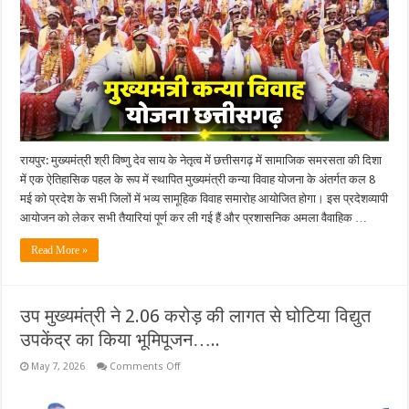
प्रदेशव्यापी
आयोजन
8
मई
को
,
पूरे
छत्तीसगढ़
में
गूंजेंगी
शहनाई,
2300
से
अधिक
रायपुर: मुख्यमंत्री श्री विष्णु देव साय के नेतृत्व में छत्तीसगढ़ में सामाजिक समरसता की दिशा
जोड़े
में एक ऐतिहासिक पहल के रूप में स्थापित मुख्यमंत्री कन्या विवाह योजना के अंतर्गत कल 8
होंगे
परिणय
मई को प्रदेश के सभी जिलों में भव्य सामूहिक विवाह समारोह आयोजित होगा। इस प्रदेशव्यापी
सूत्र
आयोजन को लेकर सभी तैयारियां पूर्ण कर ली गई हैं और प्रशासनिक अमला वैवाहिक …
आबद्ध….
Read More »
उप मुख्यमंत्री ने 2.06 करोड़ की लागत से घोटिया विद्युत
उपकेंद्र का किया भूमिपूजन…..
on
May 7, 2026
Comments Off
उप
मुख्यमंत्री
ने