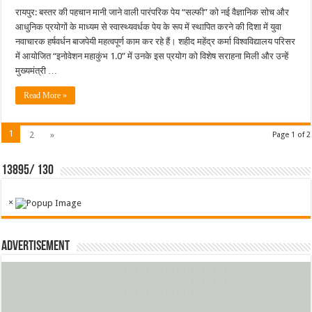
सम्मान,
रायपुर: बस्तर की पहचान मानी जाने वाली पारंपरिक पेय “सल्फी” को नई वैज्ञानिक सोच और
सल्फी
आधुनिक प्रयोगों के माध्यम से स्वास्थ्यवर्धक पेय के रूप में स्थापित करने की दिशा में युवा
की
गुणवत्ता
नवाचारक हर्षवर्धन बाजपेयी महत्वपूर्ण काम कर रहे हैं। शहीद महेंद्र कर्मा विश्वविद्यालय परिसर
और
उपयोगिता
में आयोजित “इनोवेशन महाकुंभ 1.0” में उनके इस प्रयोग को विशेष सराहना मिली और उन्हें
बढ़ाने
मुख्यमंत्री …
पर
कर
रहे
Read More »
काम’…..
1
2
»
Page 1 of 2
13895/ 130
×
Advertisement