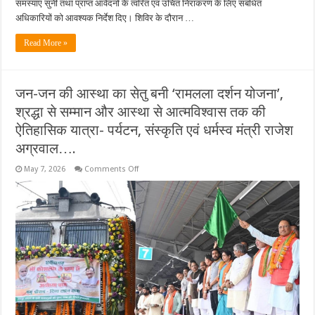
समस्याएं सुनीं तथा प्राप्त आवेदनों के त्वरित एवं उचित निराकरण के लिए संबंधित
अधिकारियों को आवश्यक निर्देश दिए। शिविर के दौरान …
Read More »
जन-जन की आस्था का सेतु बनी ‘रामलला दर्शन योजना’,
श्रद्धा से सम्मान और आस्था से आत्मविश्वास तक की
ऐतिहासिक यात्रा- पर्यटन, संस्कृति एवं धर्मस्व मंत्री राजेश
अग्रवाल….
on
May 7, 2026
Comments Off
जन-
जन
की
आस्था
का
सेतु
बनी
‘रामलला
दर्शन
योजना’,
श्रद्धा
से
सम्मान
और
आस्था
से