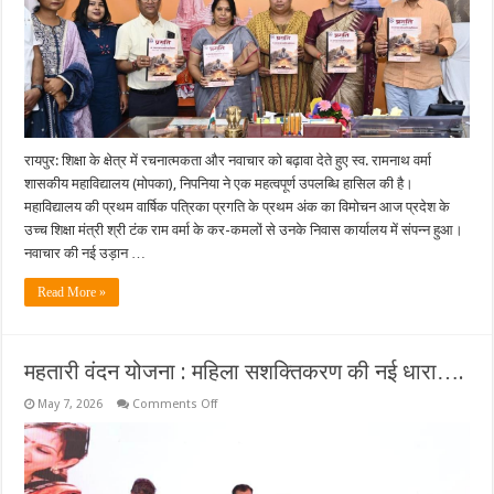
वैचारिक
शक्ति
और
शिक्षकों
के
मार्गदर्शन
का
प्रतिबिंब-
मंत्री
श्री
टंक
रायपुर: शिक्षा के क्षेत्र में रचनात्मकता और नवाचार को बढ़ावा देते हुए स्व. रामनाथ वर्मा
राम
वर्मा….
शासकीय महाविद्यालय (मोपका), निपनिया ने एक महत्वपूर्ण उपलब्धि हासिल की है।
महाविद्यालय की प्रथम वार्षिक पत्रिका प्रगति के प्रथम अंक का विमोचन आज प्रदेश के
उच्च शिक्षा मंत्री श्री टंक राम वर्मा के कर-कमलों से उनके निवास कार्यालय में संपन्न हुआ।
नवाचार की नई उड़ान …
Read More »
महतारी वंदन योजना : महिला सशक्तिकरण की नई धारा….
on
May 7, 2026
Comments Off
महतारी
वंदन
योजना
:
महिला
सशक्तिकरण