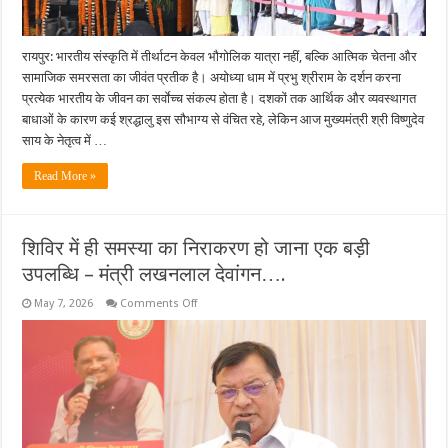
आत्मविश्वास
तक
की
ऐतिहासिक
रायपुर: भारतीय संस्कृति में तीर्थाटन केवल भौगोलिक यात्रा नहीं, बल्कि आत्मिक चेतना और
यात्रा-
सामाजिक समरसता का जीवंत प्रतीक है। अयोध्या धाम में प्रभु श्रीराम के दर्शन करना
पर्यटन,
संस्कृति
प्रत्येक भारतीय के जीवन का सर्वाेच्च संकल्प होता है। दशकों तक आर्थिक और व्यवस्थागत
एवं
धर्मस्व
बाधाओं के कारण कई श्रद्धालु इस सौभाग्य से वंचित रहे, लेकिन आज मुख्यमंत्री श्री विष्णुदेव
मंत्री
साय के नेतृत्व में …
राजेश
अग्रवाल….
Read More »
शिविर में ही समस्या का निराकरण हो जाना एक बड़ी
उपलब्धि – मंत्री लखनलाल देवांगन….
on
May 7, 2026
Comments Off
शिविर
में
ही
समस्या
का
निराकरण
हो
जाना
एक
बड़ी
उपलब्धि