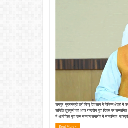
8
युवाओं
और
एक
संगठन
को
मिला
छत्तीसगढ़
युवा
रत्न
सम्मान
:
खेल
एवं
युवा
कल्याण
विभाग
द्वारा
आयोजित
समारोह
में
मुख्यमंत्री
साय
ने
युवाओं
को
किया
सम्मानित…..
रायपुर: मुख्यमंत्री श्री विष्णु देव साय ने विभिन्न क्षेत्रों
समिति खुरतुली को आज राष्ट्रीय युवा दिवस पर सम्मानित क
में आयोजित युवा रत्न सम्मान समारोह में सामाजिक, सांस्
Read More »