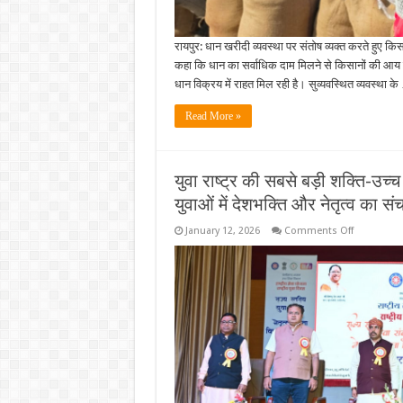
रायपुर: धान खरीदी व्यवस्था पर संतोष व्यक्त करते हुए कि
कहा कि धान का सर्वाधिक दाम मिलने से किसानों की आय बढ़ रही
धान विक्रय में राहत मिल रही है। सुव्यवस्थित व्यवस्था क
Read More »
युवा राष्ट्र की सबसे बड़ी शक्ति-उच्च श
युवाओं में देशभक्ति और नेतृत्व का स
on
January 12, 2026
Comments Off
युवा
राष्ट्र
की
सबसे
बड़ी
शक्ति-
उच्च
शिक्षा
मंत्री
टंक
राम
वर्मा
:
राष्ट्रीय