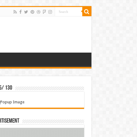
5/ 130
rtisement