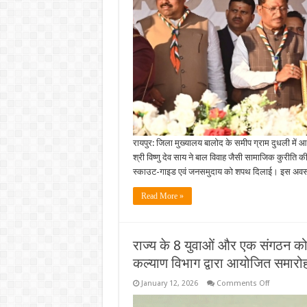
में
बाल
विवाह
रोकथाम
की
दिलाई
शपथ…..
रायपुर: जिला मुख्यालय बालोद के समीप ग्राम दुधली में आ
श्री विष्णु देव साय ने बाल विवाह जैसी सामाजिक कुरीति क
स्काउट-गाइड एवं जनसमुदाय को शपथ दिलाई। इस अवसर
Read More »
राज्य के 8 युवाओं और एक संगठन को म
कल्याण विभाग द्वारा आयोजित समारोह 
on
January 12, 2026
Comments Off
राज्य
के