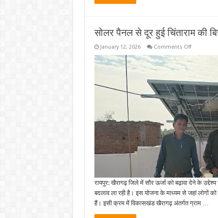
सोलर पैनल से दूर हुई चिंताराम की ब
on
January 12, 2026
Comments Off
सोलर
पैनल
से
दूर
हुई
चिंताराम
की
बिजली
बिल
की
चिंता,
ग्रामीणों
के
लिए
बने
मिसाल….
रायपुर: खैरागढ़ जिले में सौर ऊर्जा को बढ़ावा देने के उद्दे
बदलाव ला रही है। इस योजना के माध्यम से जहां लोगों को बढ़ते
हैं। इसी क्रम में विकासखंड खैरागढ़ अंतर्गत ग्राम …