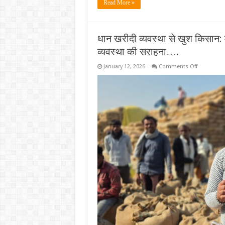
Read More »
धान खरीदी व्यवस्था से खुश किसान:
व्यवस्था की सराहना….
on
January 12, 2026
Comments Off
धान
खरीदी
व्यवस्था
से
खुश
किसान:
मनोरमा
पाठक
ने
की
पारदर्शी
और
किसान
हितैषी
व्यवस्था
की
सराहना….