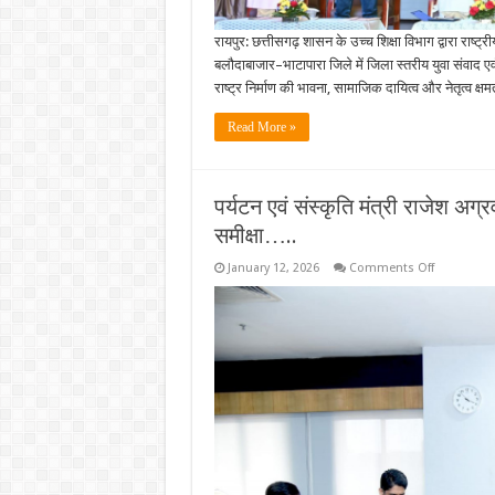
युवा
दिवस
पर
रायपुर: छत्तीसगढ़ शासन के उच्च शिक्षा विभाग द्वारा राष्
युवाओं
में
बलौदाबाजार–भाटापारा जिले में जिला स्तरीय युवा संवाद एव
देशभक्ति
राष्ट्र निर्माण की भावना, सामाजिक दायित्व और नेतृत्व क
और
नेतृत्व
का
Read More »
संचार….
पर्यटन एवं संस्कृति मंत्री राजेश अग्
समीक्षा…..
on
January 12, 2026
Comments Off
पर्यटन
एवं
संस्कृति
मंत्री
राजेश
अग्रवाल
ने
की
राजिम
कुंभ
की
तैयारियों
की
विस्तृत
समीक्षा…..