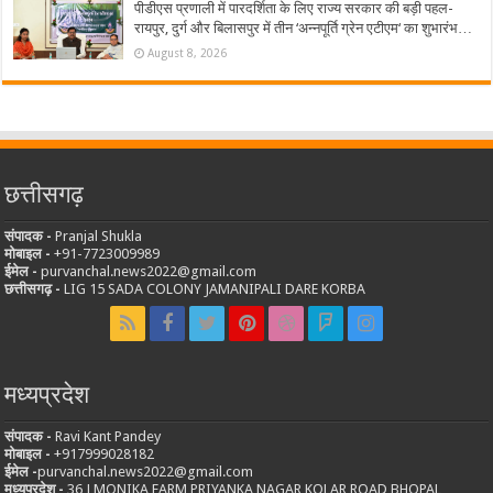
पीडीएस प्रणाली में पारदर्शिता के लिए राज्य सरकार की बड़ी पहल-
रायपुर, दुर्ग और बिलासपुर में तीन ‘अन्नपूर्ति ग्रेन एटीएम‘ का शुभारंभ…
August 8, 2026
छत्तीसगढ़
संपादक -
Pranjal Shukla
मोबाइल -
‪+91-7723009989
ईमेल -
purvanchal.news2022@gmail.com
छत्तीसगढ़ -
LIG 15 SADA COLONY JAMANIPALI DARE KORBA
मध्यप्रदेश
संपादक -
Ravi Kant Pandey
मोबाइल -
‪+917999028182
ईमेल -
purvanchal.news2022@gmail.com
मध्यप्रदेश -
36 J MONIKA FARM PRIYANKA NAGAR KOLAR ROAD BHOPAL