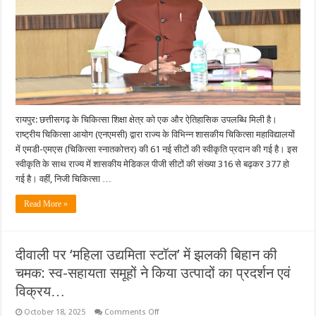
क्षेत्र
में
नया
मील
का
पत्थर:
छत्तीसगढ़
में
एमडी-
एमएस
की
61
नई
रायपुर: छत्तीसगढ़ के चिकित्सा शिक्षा क्षेत्र को एक और ऐतिहासिक उपलब्धि मिली है।
पीजी
सीटें
राष्ट्रीय चिकित्सा आयोग (एनएमसी) द्वारा राज्य के विभिन्न शासकीय चिकित्सा महाविद्यालयों
स्वीकृत,
अब
में एमडी-एमएस (चिकित्सा स्नातकोत्तर) की 61 नई सीटों की स्वीकृति प्रदान की गई है। इस
राज्य
स्वीकृति के साथ राज्य में शासकीय मेडिकल पीजी सीटों की संख्या 316 से बढ़कर 377 हो
में
कुल
गई है। वहीं, निजी चिकित्सा …
377
शासकीय
सीटें
Read More »
उपलब्ध….
दीवाली पर ‘महिला उद्यमिता स्टॉल’ में झलकी बिहान की
चमक: स्व-सहायता समूहों ने किया उत्पादों का प्रदर्शन एवं
विक्रय…
on
October 18, 2025
Comments Off