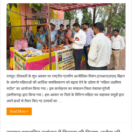
दीवाली
पर
‘महिला
उद्यमिता
स्टॉल’
में
झलकी
बिहान
की
चमक:
स्व-
सहायता
समूहों
ने
किया
उत्पादों
का
प्रदर्शन
एवं
विक्रय…
रायपुर: दीपावली के शुभ अवसर पर राष्ट्रीय ग्रामीण आजीविका मिशन (एनआरएलएम) बिहान
के अंतर्गत महिलाओं की आर्थिक सशक्तिकरण को बढ़ावा देने के उद्देश्य से “महिला उद्यमिता
स्टॉल” का आयोजन किया गया। इस कार्यक्रम का संचालन जिला पंचायत मुंगेली
(छत्तीसगढ़) द्वारा किया गया। इस अवसर पर जिले के विभिन्न महिला स्व-सहायता समूहों द्वारा
अपने हाथों से तैयार किए गए उत्पादों का …
Read More »