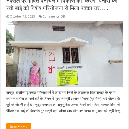
नक्सल प्रभावित वनांचल में विकास की किरण: धनोरा की
रतो बाई को विशेष परियोजना से मिला पक्का घर…..
on
October 18, 2025
Comments Off
नक्सल
प्रभावित
वनांचल
में
विकास
की
किरण:
धनोरा
की
रतो
बाई
को
विशेष
परियोजना
से
मिला
पक्का
घर…..
रायपुर: छत्तीसगढ़ रजत महोत्सव वर्ष में कोंडागांव जिले के केशकाल विकासखंड के ग्राम
पंचायत धनोरा की रतो बाई के जीवन में प्रधानमंत्री आवास योजना (ग्रामीण) ने दीपोत्सव के
पूर्व नई रोशनी लाई है। सुदूर वनांचल की अनुसूचित जनजाति वर्ग की महिला नक्सल हिंसा से
पीड़ित रती बाई को केंद्रीय गृह मंत्री श्री अमित शाह और छत्तीसगढ़ के मुख्यमंत्री श्री विष्णु
…
Read More »