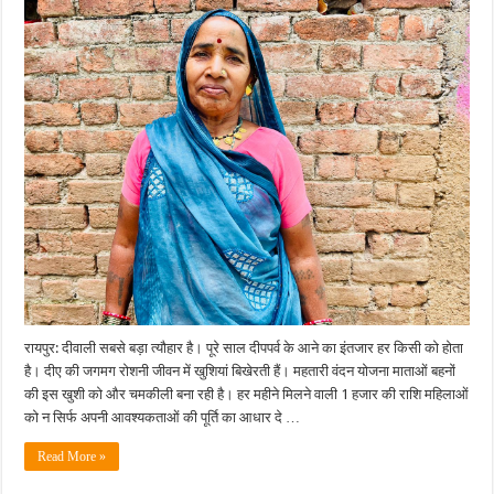
महतारी
वंदन
से
अब
दीवाली
की
खुशियां
होंगी
दोगुनी:
माताओं-
बहनों
को
20
किश्तों
में
मिले
468.69
करोड़
रुपए….
रायपुर: दीवाली सबसे बड़ा त्यौहार है। पूरे साल दीपपर्व के आने का इंतजार हर किसी को होता
है। दीए की जगमग रोशनी जीवन में खुशियां बिखेरती हैं। महतारी वंदन योजना माताओं बहनों
की इस खुशी को और चमकीली बना रही है। हर महीने मिलने वाली 1 हजार की राशि महिलाओं
को न सिर्फ अपनी आवश्यकताओं की पूर्ति का आधार दे …
Read More »