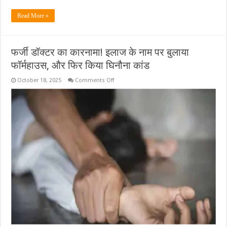
में
हुए
शामिल,धर्मगुरु
Read More »
गुरु
बालदास
साहेब
जी
को
फर्जी डॉक्टर का कारनामा! इलाज के नाम पर बुलाया
दी
जन्मदिन
फॉर्महाउस, और फिर किया घिनौना कांड
की
शुभकामनाएं…
on
October 18, 2025
Comments Off
फर्जी
डॉक्टर
का
कारनामा!
इलाज
के
नाम
पर
बुलाया
फॉर्महाउस,
और
फिर
किया
घिनौना
कांड