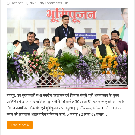
on
October 30, 2025
Comments Off
उप
मुख्यमंत्री
अरुण
साव
द्वारा
कुम्हारी
को
16
करोड़
के
विकास
कार्यों
की
सौगातें:
महाविद्यालय
भवन
के
बाउण्ड्रीवॉल
के
लिए
30
लाख
देने
रायपुर: उप मुख्यमंत्री तथा नगरीय प्रशासन एवं विकास मंत्री श्री अरुण साव के मुख्य
की
घोषणा
आतिथ्यि में आज नगर पालिका कुम्हारी में 16 करोड़ 30 लाख 51 हजार रुपए की लागत के
की….
निर्माण कार्यों का लोकार्पण एवं भूमिपूजन संपन्न हुआ। इनमें वार्ड क्रमांक 15 में 30 लाख
रूपए की लागत से अटल परिसर निर्माण कार्य, 5 करोड़ 32 लाख 68 हजार …
Read More »