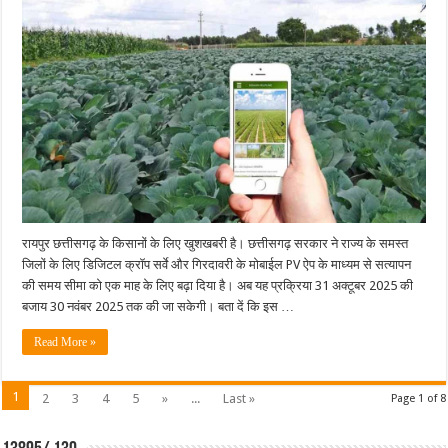
के
लिए
खुशखबरी:
डिजिटल
क्रॉप
सर्वे
और
गिरदावरी
सत्यापन
की
तारीख
बढ़ी,
अब
इस
दिन
तक
कर
सकेंगे
अपडेट
रायपुर छत्तीसगढ़ के किसानों के लिए खुशखबरी है। छत्तीसगढ़ सरकार ने राज्य के समस्त
जिलों के लिए डिजिटल क्रॉप सर्वे और गिरदावरी के मोबाईल PV ऐप के माध्यम से सत्यापन
की समय सीमा को एक माह के लिए बढ़ा दिया है। अब यह प्रक्रिया 31 अक्टूबर 2025 की
बजाय 30 नवंबर 2025 तक की जा सकेगी। बता दें कि इस …
Read More »
1
2
3
4
5
»
...
Last »
Page 1 of 8