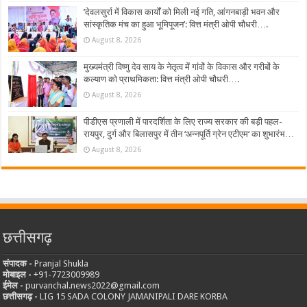
’देवलसुर्रा में विकास कार्यों को मिली नई गति, आंगनबाड़ी भवन और
सांस्कृतिक मंच का हुआ भूमिपूजन’: वित्त मंत्री ओपी चौधरी….
August 8, 2026
मुख्यमंत्री विष्णु देव साय के नेतृत्व में गांवों के विकास और गरीबों के
कल्याण को प्राथमिकता: वित्त मंत्री ओपी चौधरी….
August 8, 2026
पीडीएस प्रणाली में पारदर्शिता के लिए राज्य सरकार की बड़ी पहल-
रायपुर, दुर्ग और बिलासपुर में तीन ‘अन्नपूर्ति ग्रेन एटीएम‘ का शुभारंभ…
August 8, 2026
छत्तीसगढ़
संपादक -
Pranjal Shukla
मोबाइल -
‪+91-7723009989
ईमेल -
purvanchal.news2022@gmail.com
छत्तीसगढ़ -
LIG 15 SADA COLONY JAMANIPALI DARE KORBA